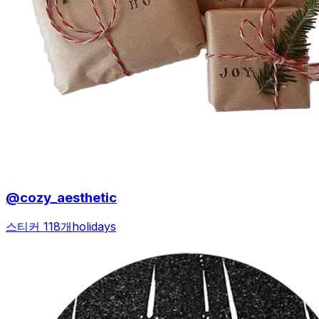
@cozy_aesthetic
스티커 118개
holidays