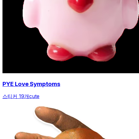
PYE Love Symptoms
스티커 19개
cute