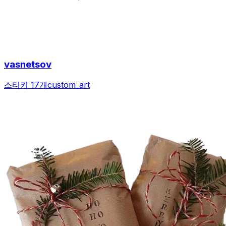
vasnetsov
스티커 17개
custom_art