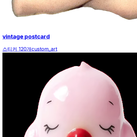
vintage postcard
스티커 120개
custom_art