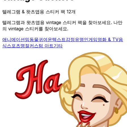
텔레그램 & 왓츠앱용 스티커 팩 12개
텔레그램과 왓츠앱용 vintage 스티커 팩을 찾아보세요. 나만
의 vintage 스티커를 찾아보세요.
애니메이션
밈
동물
귀여운
텍스트
감정
유명인
게임
영화 & TV
음
식
스포츠
명절
커스텀 아트
기타