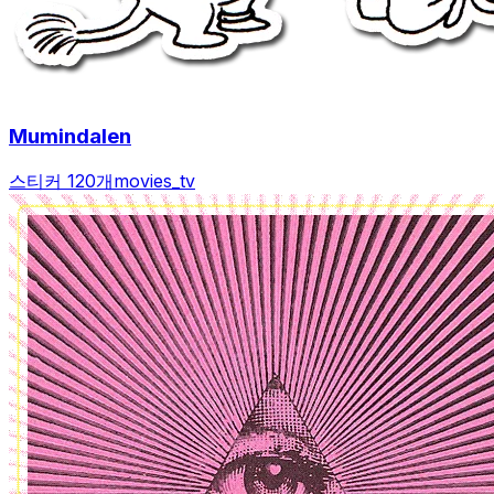
Mumindalen
스티커 120개
movies_tv