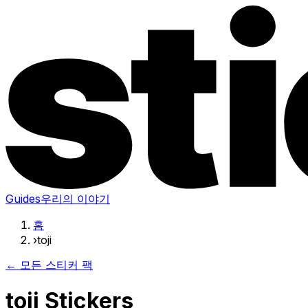
Guides
우리의 이야기
홈
›
toji
← 모든 스티커 팩
toji Stickers