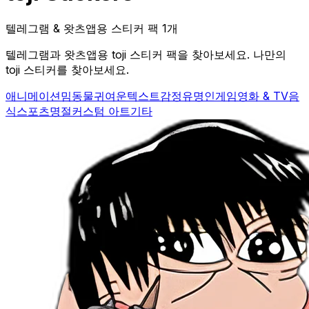
텔레그램 & 왓츠앱용 스티커 팩 1개
텔레그램과 왓츠앱용 toji 스티커 팩을 찾아보세요. 나만의
toji 스티커를 찾아보세요.
애니메이션
밈
동물
귀여운
텍스트
감정
유명인
게임
영화 & TV
음
식
스포츠
명절
커스텀 아트
기타