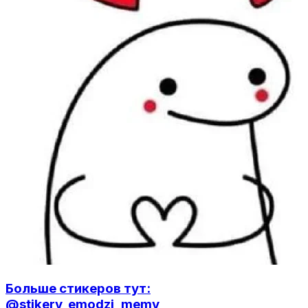
Больше стикеров тут:
@stikery_emodzi_memy