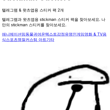
텔레그램 & 왓츠앱용 스티커 팩 2개
텔레그램과 왓츠앱용 stickman 스티커 팩을 찾아보세요. 나
만의 stickman 스티커를 찾아보세요.
애니메이션
밈
동물
귀여운
텍스트
감정
유명인
게임
영화 & TV
음
식
스포츠
명절
커스텀 아트
기타