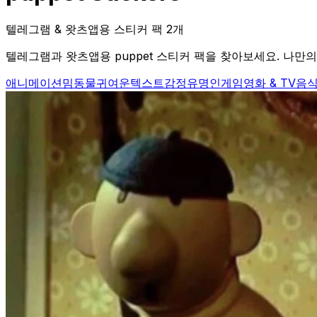
텔레그램 & 왓츠앱용 스티커 팩 2개
텔레그램과 왓츠앱용 puppet 스티커 팩을 찾아보세요. 나만의 
애니메이션
밈
동물
귀여운
텍스트
감정
유명인
게임
영화 & TV
음