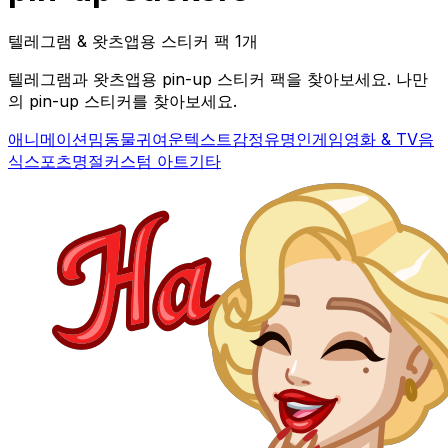
텔레그램 & 왓츠앱용 스티커 팩 1개
텔레그램과 왓츠앱용 pin-up 스티커 팩을 찾아보세요. 나만
의 pin-up 스티커를 찾아보세요.
애니메이션
밈
동물
귀여운
텍스트
감정
유명인
게임
영화 & TV
음
식
스포츠
명절
커스텀 아트
기타