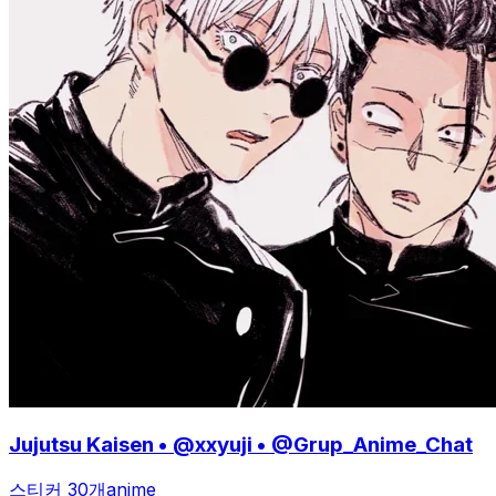
Jujutsu Kaisen • @xxyuji • @Grup_Anime_Chat
스티커 30개
anime