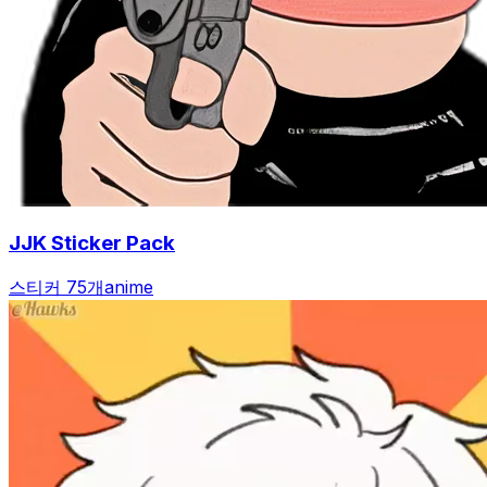
JJK Sticker Pack
스티커 75개
anime