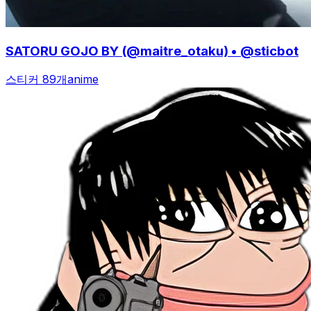
SATORU GOJO BY (@maitre_otaku) • @sticbot
스티커 89개
anime