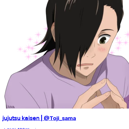
𝗃𝗎𝗃𝗎𝗍𝗌𝗎 𝗄𝖺𝗂𝗌𝖾𝗇 | @Toji_sama