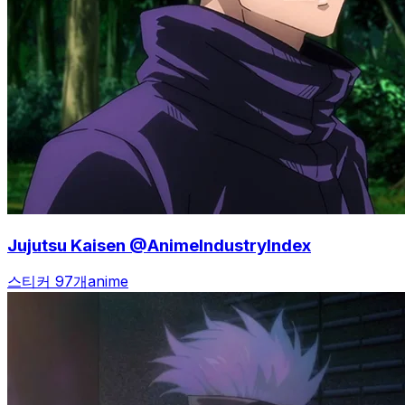
Jujutsu Kaisen @AnimeIndustryIndex
스티커 97개
anime