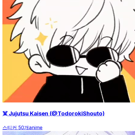
☠️ Jujutsu Kaisen (@TodorokiShouto)
스티커 50개
anime