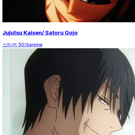
Jujutsu Kaisen/ Satoru Gojo
스티커 50개
anime