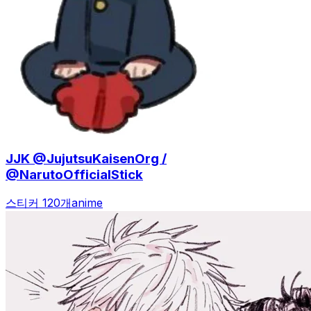
JJK @JujutsuKaisenOrg /
@NarutoOfficialStick
스티커 120개
anime