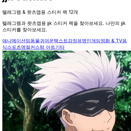
텔레그램 & 왓츠앱용 스티커 팩 12개
텔레그램과 왓츠앱용 jjk 스티커 팩을 찾아보세요. 나만의 jjk
스티커를 찾아보세요.
애니메이션
밈
동물
귀여운
텍스트
감정
유명인
게임
영화 & TV
음
식
스포츠
명절
커스텀 아트
기타