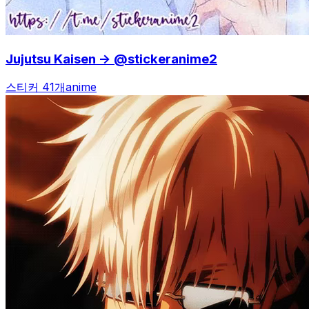
Jujutsu Kaisen -> @stickeranime2
스티커 41개
anime