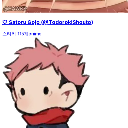
🤍 Satoru Gojo (@TodorokiShouto)
스티커 115개
anime