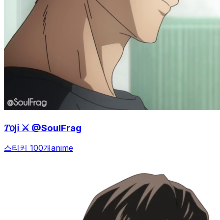
𝑇᥆j𝗂 ⚔️ @SoulFrag
스티커 100개
anime