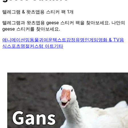
텔레그램 & 왓츠앱용 스티커 팩 1개
텔레그램과 왓츠앱용 geese 스티커 팩을 찾아보세요. 나만의
geese 스티커를 찾아보세요.
애니메이션
밈
동물
귀여운
텍스트
감정
유명인
게임
영화 & TV
음
식
스포츠
명절
커스텀 아트
기타