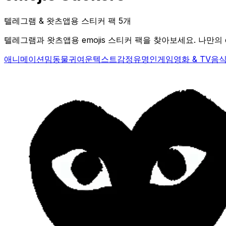
텔레그램 & 왓츠앱용 스티커 팩 5개
텔레그램과 왓츠앱용 emojis 스티커 팩을 찾아보세요. 나만의 
애니메이션
밈
동물
귀여운
텍스트
감정
유명인
게임
영화 & TV
음