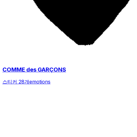
COMME des GARÇONS
스티커 28개
emotions