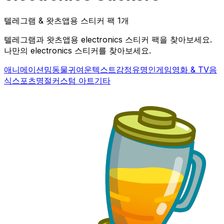
텔레그램 & 왓츠앱용 스티커 팩 1개
텔레그램과 왓츠앱용 electronics 스티커 팩을 찾아보세요.
나만의 electronics 스티커를 찾아보세요.
애니메이션
밈
동물
귀여운
텍스트
감정
유명인
게임
영화 & TV
음
식
스포츠
명절
커스텀 아트
기타