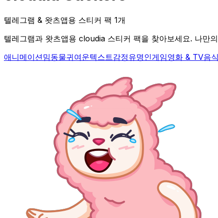
텔레그램 & 왓츠앱용 스티커 팩 1개
텔레그램과 왓츠앱용 cloudia 스티커 팩을 찾아보세요. 나만의 
애니메이션
밈
동물
귀여운
텍스트
감정
유명인
게임
영화 & TV
음