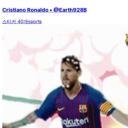
Cristiano Ronaldo • @Earth928B
스티커 40개
sports