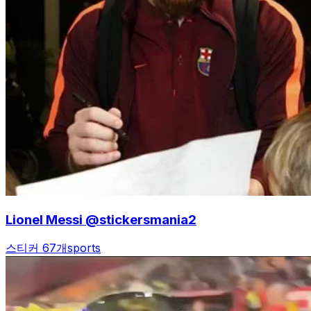
Lionel Messi @stickersmania2
스티커 67개
sports