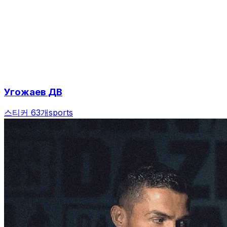
Угожаев ДВ
스티커 63개
sports