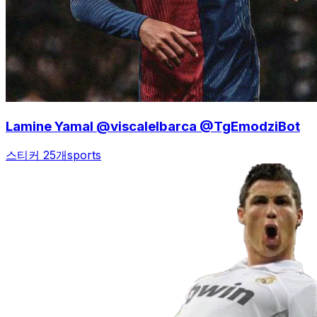
Lamine Yamal @viscalelbarca @TgEmodziBot
스티커 25개
sports