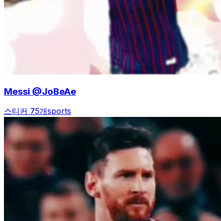
Messi @JoBeAe
스티커 75개
sports