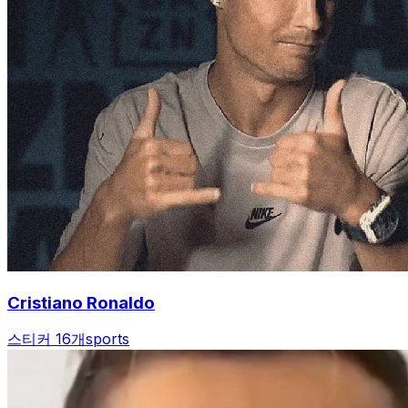
Cristiano Ronaldo
스티커 16개
sports