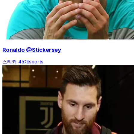
Ronaldo @Stickersey
스티커 45개
sports