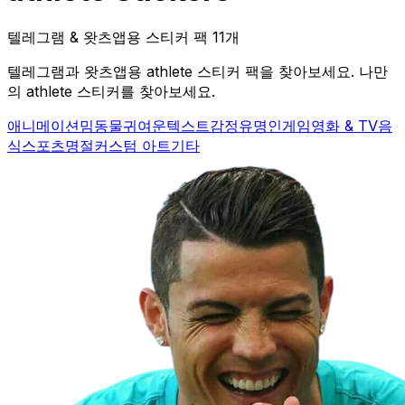
텔레그램 & 왓츠앱용 스티커 팩 11개
텔레그램과 왓츠앱용 athlete 스티커 팩을 찾아보세요. 나만
의 athlete 스티커를 찾아보세요.
애니메이션
밈
동물
귀여운
텍스트
감정
유명인
게임
영화 & TV
음
식
스포츠
명절
커스텀 아트
기타