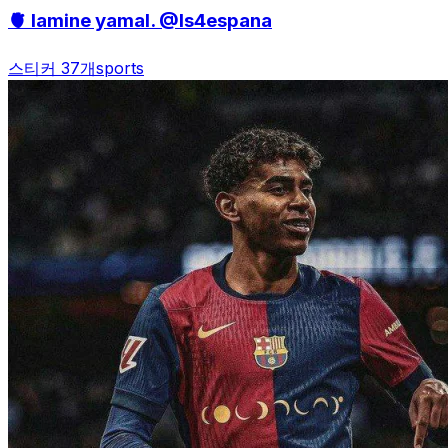
🫀 lamine yamal. @Is4espana
스티커 37개
sports