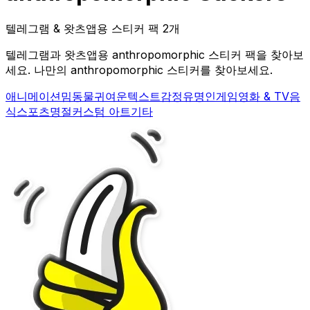
텔레그램 & 왓츠앱용 스티커 팩 2개
텔레그램과 왓츠앱용 anthropomorphic 스티커 팩을 찾아보
세요. 나만의 anthropomorphic 스티커를 찾아보세요.
애니메이션
밈
동물
귀여운
텍스트
감정
유명인
게임
영화 & TV
음
식
스포츠
명절
커스텀 아트
기타