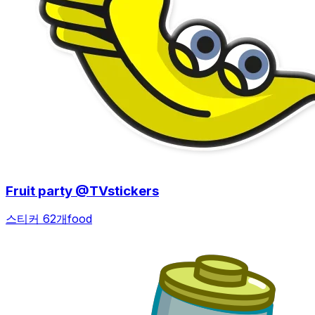
Fruit party @TVstickers
스티커 62개
food