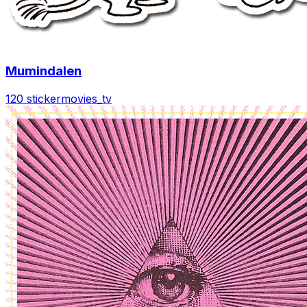
Mumindalen
120 sticker
movies_tv