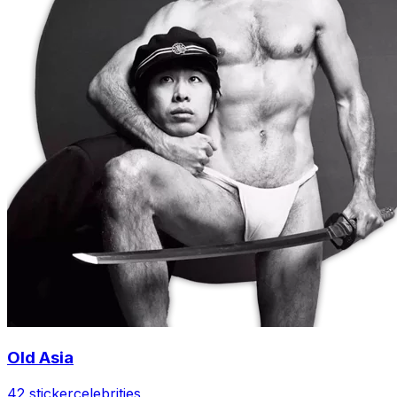
Old Asia
42 sticker
celebrities