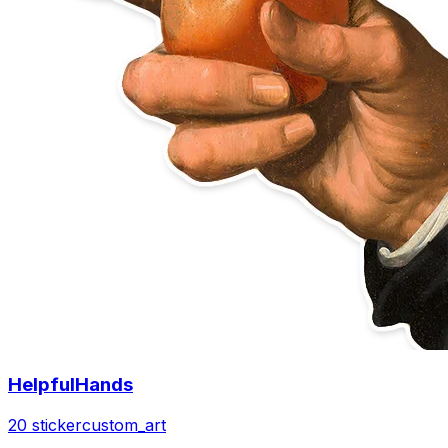
HelpfulHands
20 sticker
custom_art