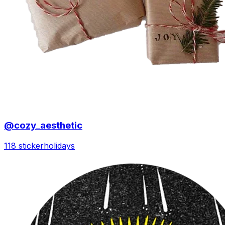
@cozy_aesthetic
118 sticker
holidays