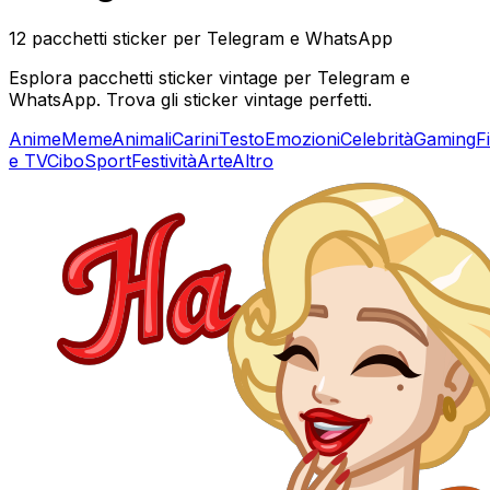
12 pacchetti sticker per Telegram e WhatsApp
Esplora pacchetti sticker vintage per Telegram e
WhatsApp. Trova gli sticker vintage perfetti.
Anime
Meme
Animali
Carini
Testo
Emozioni
Celebrità
Gaming
F
e TV
Cibo
Sport
Festività
Arte
Altro