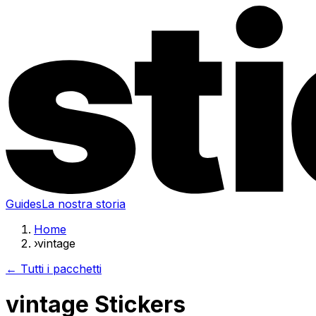
Guides
La nostra storia
Home
›
vintage
← Tutti i pacchetti
vintage Stickers