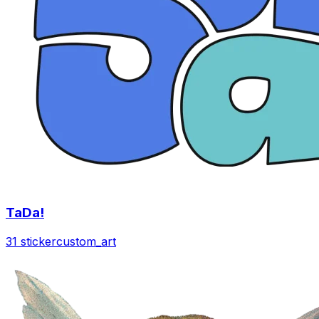
TaDa!
31 sticker
custom_art