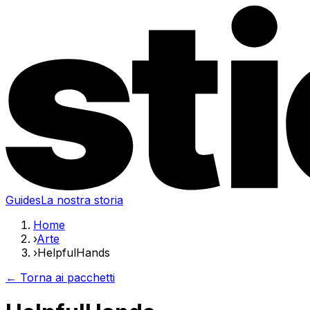
Guides
La nostra storia
Home
›
Arte
›
HelpfulHands
← Torna ai pacchetti