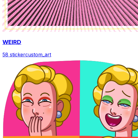
WEIRD
58 sticker
custom_art