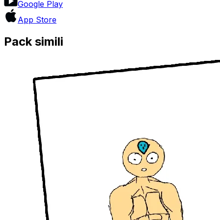
Google Play
App Store
Pack simili