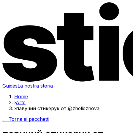
Guides
La nostra storia
Home
›
Arte
›
павучий стикерук от @zhelieznova
← Torna ai pacchetti