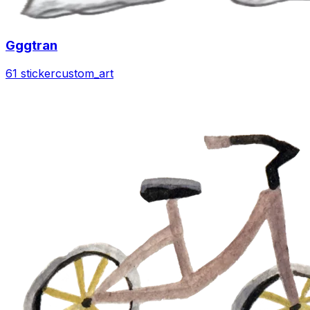
Gggtran
61 sticker
custom_art