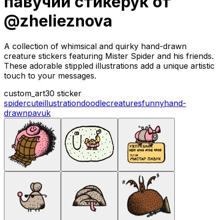
павучий стикерук от
@zhelieznova
A collection of whimsical and quirky hand-drawn
creature stickers featuring Mister Spider and his friends.
These adorable stippled illustrations add a unique artistic
touch to your messages.
custom_art
30 sticker
spider
cute
illustration
doodle
creatures
funny
hand-
drawn
pavuk