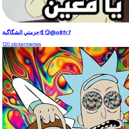
حزمتي الشگاگية🤙😏@o8fr7
120 sticker
memes