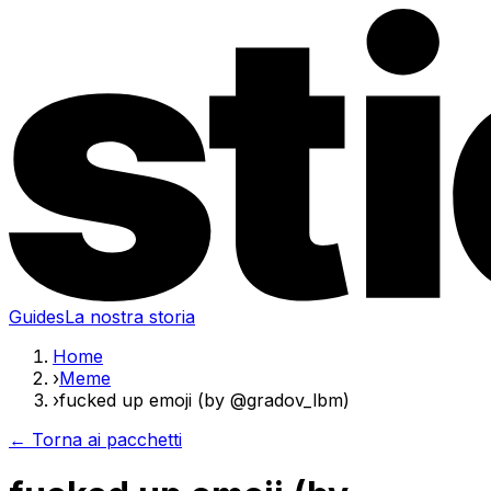
Guides
La nostra storia
Home
›
Meme
›
fucked up emoji (by @gradov_lbm)
← Torna ai pacchetti