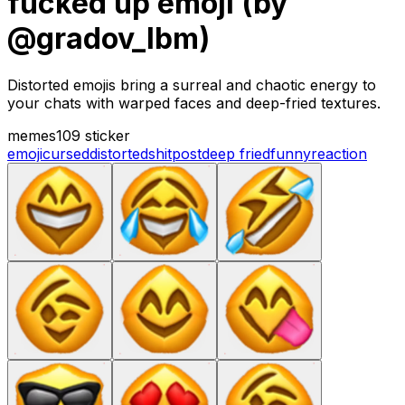
fucked up emoji (by
@gradov_lbm)
Distorted emojis bring a surreal and chaotic energy to
your chats with warped faces and deep-fried textures.
memes
109 sticker
emoji
cursed
distorted
shitpost
deep fried
funny
reaction