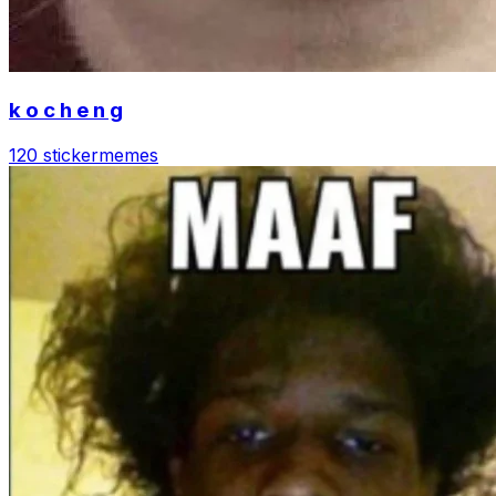
k o c h e n g
120 sticker
memes