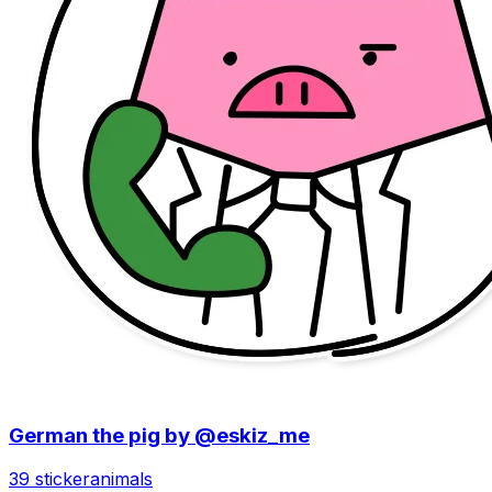
German the pig by @eskiz_me
39 sticker
animals