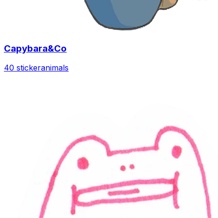
Capybara&Co
40 sticker
animals