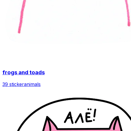
frogs and toads
39 sticker
animals