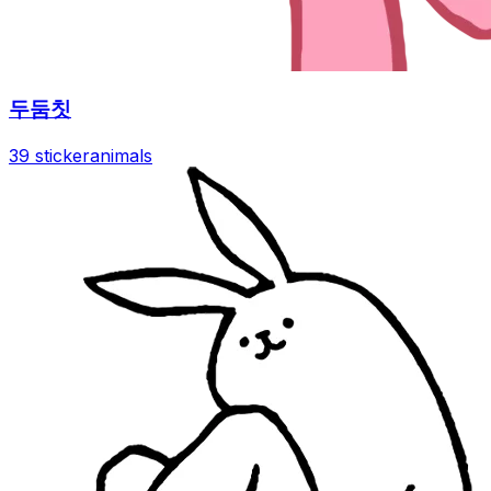
두둠칫
39 sticker
animals