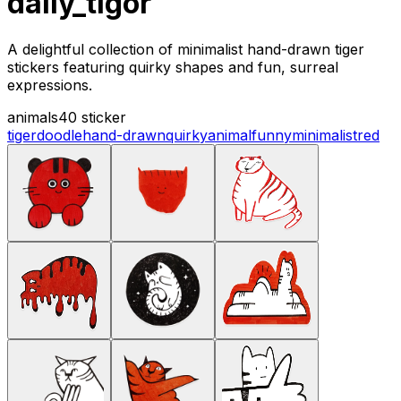
daily_tigor
A delightful collection of minimalist hand-drawn tiger
stickers featuring quirky shapes and fun, surreal
expressions.
animals
40 sticker
tiger
doodle
hand-drawn
quirky
animal
funny
minimalist
red