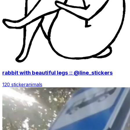
rabbit with beautiful legs :: @line_stickers
120 sticker
animals