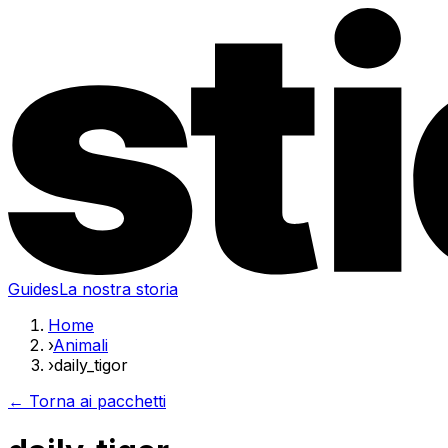
Guides
La nostra storia
Home
›
Animali
›
daily_tigor
← Torna ai pacchetti