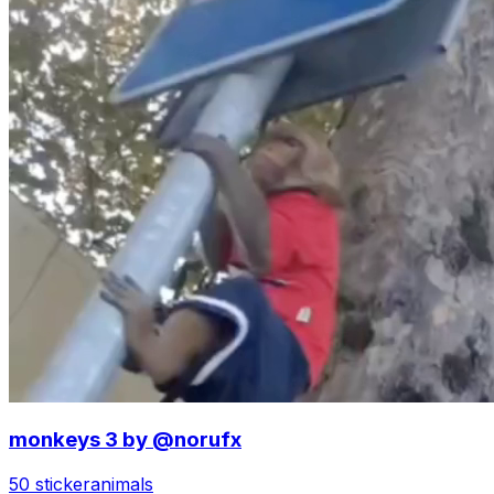
monkeys 3 by @norufx
50 sticker
animals