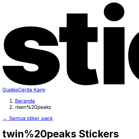
Guides
Cerita Kami
Beranda
›
twin%20peaks
← Semua stiker pack
twin%20peaks Stickers