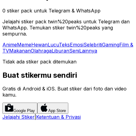
0 stiker pack untuk Telegram & WhatsApp
Jelajahi stiker pack twin%20peaks untuk Telegram dan
WhatsApp. Temukan stiker twin%20peaks yang
sempurna.
Anime
Meme
Hewan
Lucu
Teks
Emosi
Selebriti
Gaming
Film &
TV
Makanan
Olahraga
Liburan
Seni
Lainnya
Tidak ada stiker pack ditemukan
Buat stikermu sendiri
Gratis di Android & iOS. Buat stiker dari foto dan video
kamu.
Google Play
App Store
Jelajahi Stiker
|
Ketentuan & Privasi