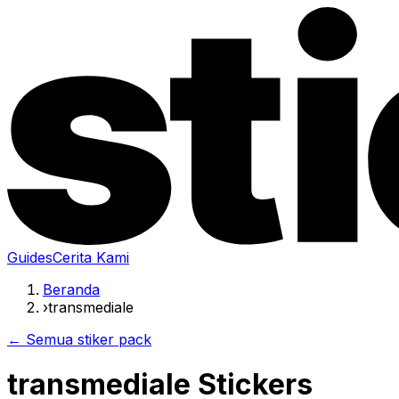
Guides
Cerita Kami
Beranda
›
transmediale
← Semua stiker pack
transmediale Stickers