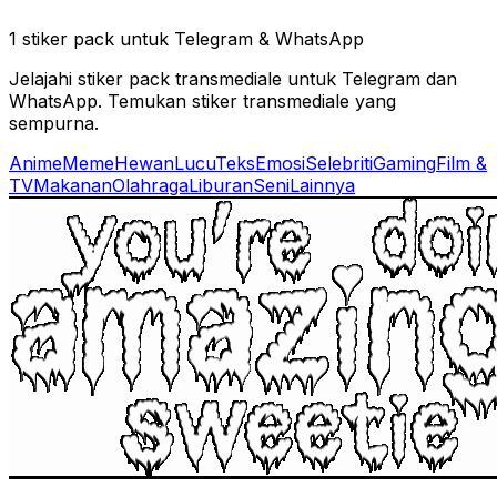
1 stiker pack untuk Telegram & WhatsApp
Jelajahi stiker pack transmediale untuk Telegram dan
WhatsApp. Temukan stiker transmediale yang
sempurna.
Anime
Meme
Hewan
Lucu
Teks
Emosi
Selebriti
Gaming
Film &
TV
Makanan
Olahraga
Liburan
Seni
Lainnya