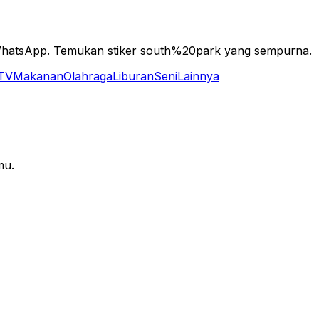
 WhatsApp. Temukan stiker south%20park yang sempurna.
 TV
Makanan
Olahraga
Liburan
Seni
Lainnya
mu.