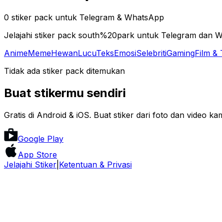
0 stiker pack untuk Telegram & WhatsApp
Jelajahi stiker pack south%20park untuk Telegram dan
Anime
Meme
Hewan
Lucu
Teks
Emosi
Selebriti
Gaming
Film &
Tidak ada stiker pack ditemukan
Buat stikermu sendiri
Gratis di Android & iOS. Buat stiker dari foto dan video ka
Google Play
App Store
Jelajahi Stiker
|
Ketentuan & Privasi