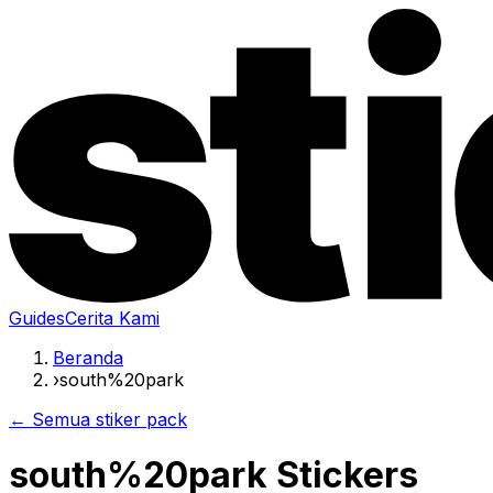
Guides
Cerita Kami
Beranda
›
south%20park
← Semua stiker pack
south%20park Stickers