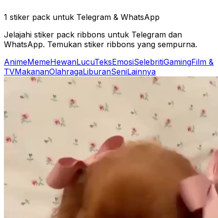
1 stiker pack untuk Telegram & WhatsApp
Jelajahi stiker pack ribbons untuk Telegram dan
WhatsApp. Temukan stiker ribbons yang sempurna.
Anime
Meme
Hewan
Lucu
Teks
Emosi
Selebriti
Gaming
Film &
TV
Makanan
Olahraga
Liburan
Seni
Lainnya