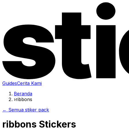
Guides
Cerita Kami
Beranda
›
ribbons
← Semua stiker pack
ribbons Stickers