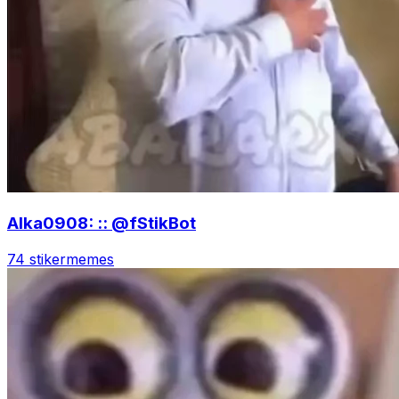
Alka0908: :: @fStikBot
74 stiker
memes