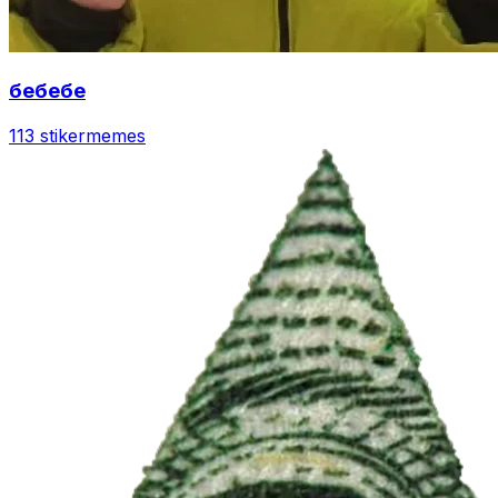
бебебе
113 stiker
memes