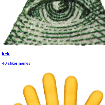
kek
46 stiker
memes