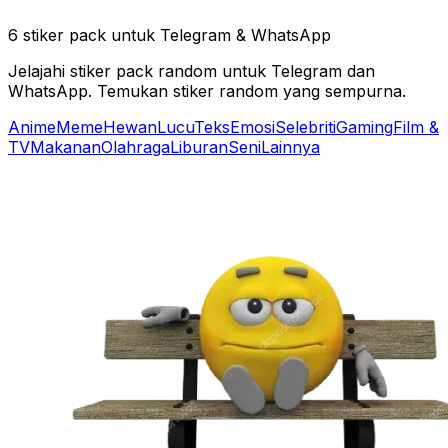
6 stiker pack untuk Telegram & WhatsApp
Jelajahi stiker pack random untuk Telegram dan
WhatsApp. Temukan stiker random yang sempurna.
Anime
Meme
Hewan
Lucu
Teks
Emosi
Selebriti
Gaming
Film &
TV
Makanan
Olahraga
Liburan
Seni
Lainnya