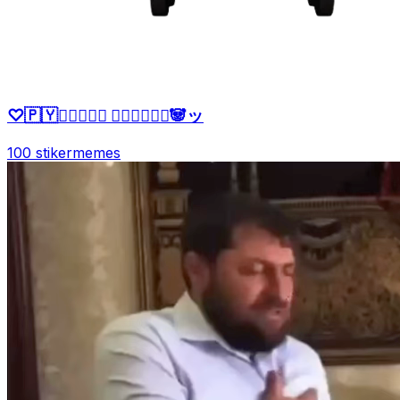
♡🇵🇾ッ⃝⃕⃕⃕‌ 𝙉𝙖𝙩𝙩𝙮♛🐼ッ
100 stiker
memes