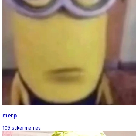
merp
105 stiker
memes