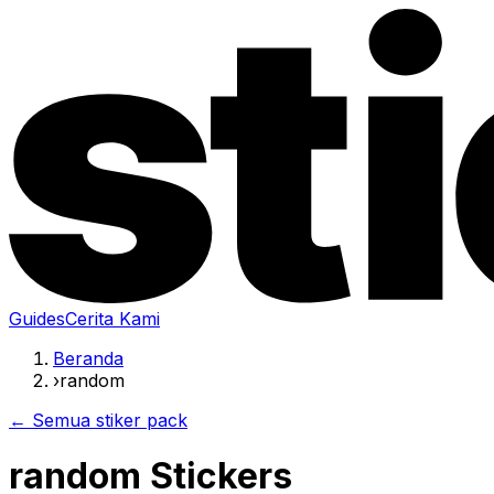
Guides
Cerita Kami
Beranda
›
random
← Semua stiker pack
random Stickers