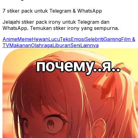
7 stiker pack untuk Telegram & WhatsApp
Jelajahi stiker pack irony untuk Telegram dan
WhatsApp. Temukan stiker irony yang sempurna.
Anime
Meme
Hewan
Lucu
Teks
Emosi
Selebriti
Gaming
Film &
TV
Makanan
Olahraga
Liburan
Seni
Lainnya