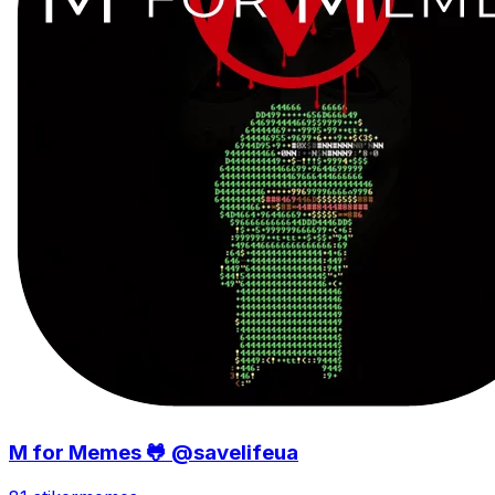
M for Memes 🐸 @savelifeua