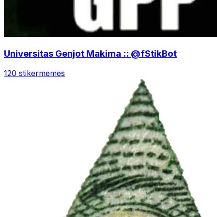
Universitas Genjot Makima :: @fStikBot
120 stiker
memes