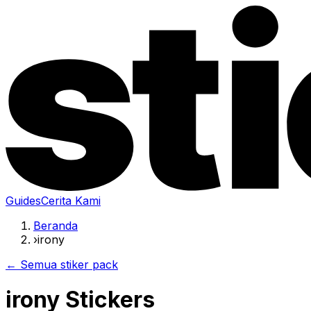
Guides
Cerita Kami
Beranda
›
irony
← Semua stiker pack
irony Stickers