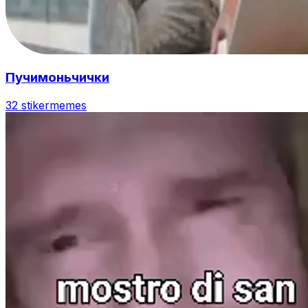
Пучимоньчички
32 stiker
memes