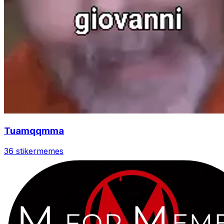
Tuamqqmma
36 stiker
memes