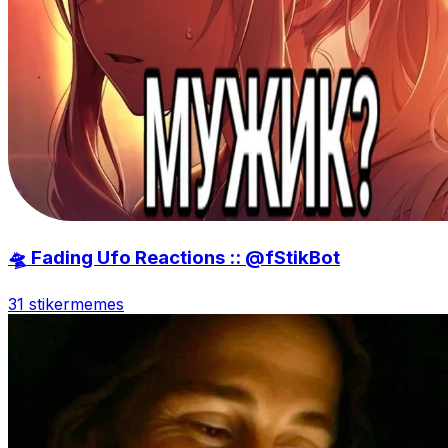
🛸 Fading Ufo Reactions :: @fStikBot
31 stiker
memes