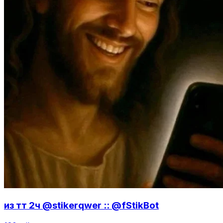
из тт 2ч @stikerqwer :: @fStikBot