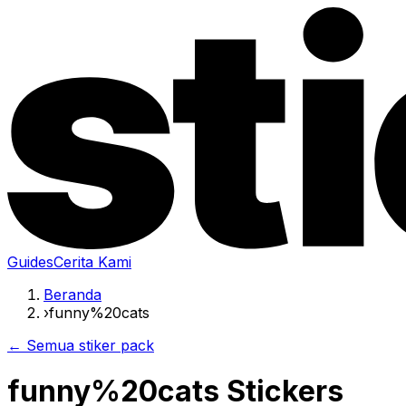
Guides
Cerita Kami
Beranda
›
funny%20cats
← Semua stiker pack
funny%20cats Stickers