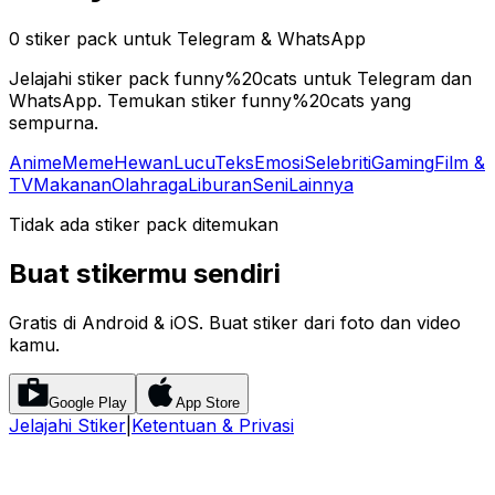
0 stiker pack untuk Telegram & WhatsApp
Jelajahi stiker pack funny%20cats untuk Telegram dan
WhatsApp. Temukan stiker funny%20cats yang
sempurna.
Anime
Meme
Hewan
Lucu
Teks
Emosi
Selebriti
Gaming
Film &
TV
Makanan
Olahraga
Liburan
Seni
Lainnya
Tidak ada stiker pack ditemukan
Buat stikermu sendiri
Gratis di Android & iOS. Buat stiker dari foto dan video
kamu.
Google Play
App Store
Jelajahi Stiker
|
Ketentuan & Privasi