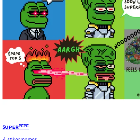
ꜱᴜᴘᴇʀᴾᴱᴾᴱ
4 stiker
memes