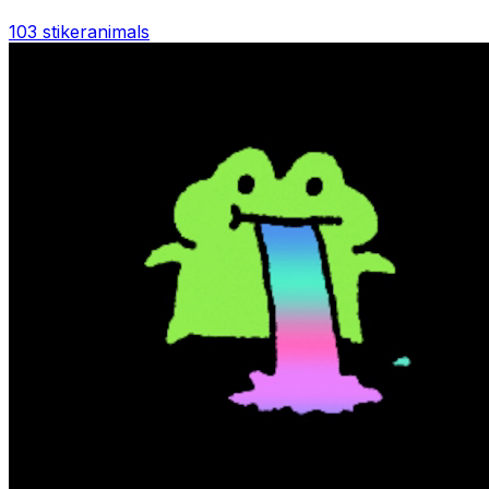
103 stiker
animals