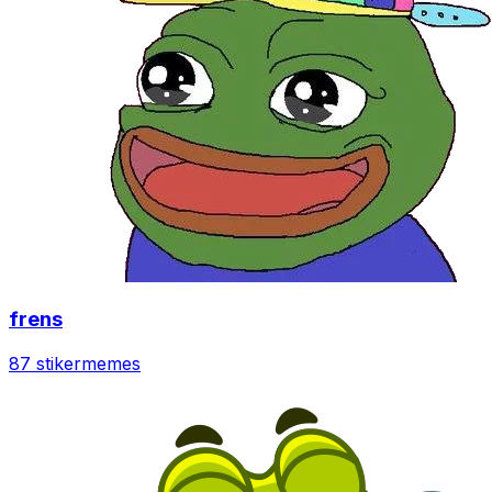
frens
87 stiker
memes