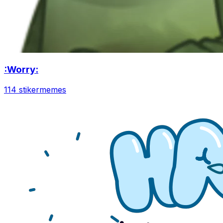
:Worry:
114 stiker
memes