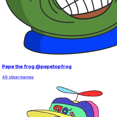
Pepe the frog @pepetopfrog
49 stiker
memes