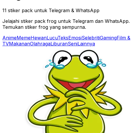
11 stiker pack untuk Telegram & WhatsApp
Jelajahi stiker pack frog untuk Telegram dan WhatsApp.
Temukan stiker frog yang sempurna.
Anime
Meme
Hewan
Lucu
Teks
Emosi
Selebriti
Gaming
Film &
TV
Makanan
Olahraga
Liburan
Seni
Lainnya