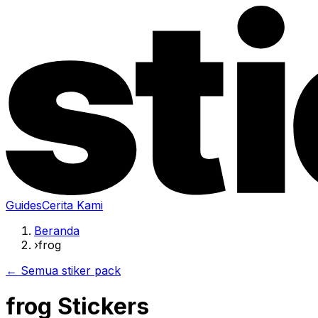
Guides
Cerita Kami
Beranda
›
frog
← Semua stiker pack
frog Stickers