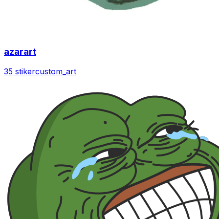
azarart
35 stiker
custom_art