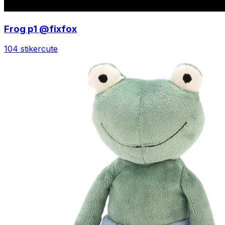
Frog p1 @fixfox
104 stiker
cute