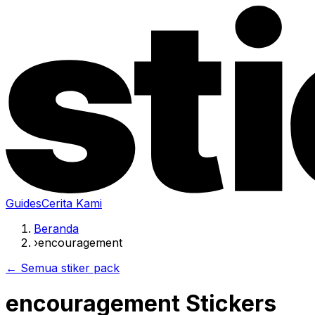
Guides
Cerita Kami
Beranda
›
encouragement
← Semua stiker pack
encouragement Stickers