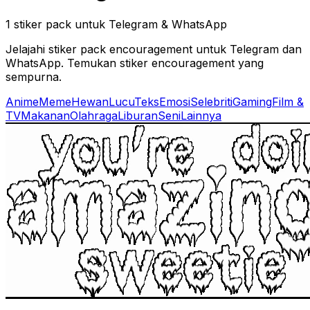
1 stiker pack untuk Telegram & WhatsApp
Jelajahi stiker pack encouragement untuk Telegram dan
WhatsApp. Temukan stiker encouragement yang
sempurna.
Anime
Meme
Hewan
Lucu
Teks
Emosi
Selebriti
Gaming
Film &
TV
Makanan
Olahraga
Liburan
Seni
Lainnya