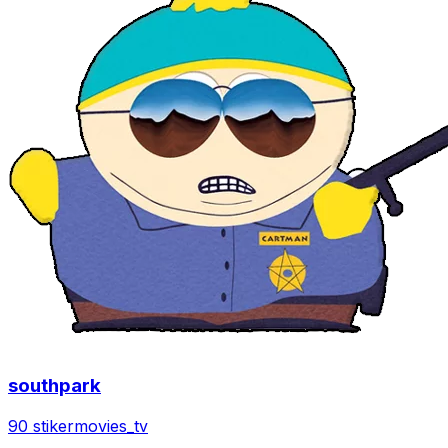
southpark
90 stiker
movies_tv