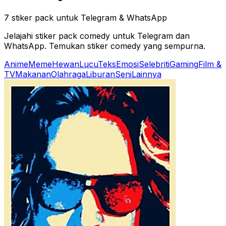
7 stiker pack untuk Telegram & WhatsApp
Jelajahi stiker pack comedy untuk Telegram dan
WhatsApp. Temukan stiker comedy yang sempurna.
Anime
Meme
Hewan
Lucu
Teks
Emosi
Selebriti
Gaming
Film &
TV
Makanan
Olahraga
Liburan
Seni
Lainnya