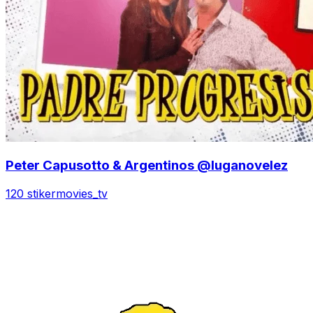
Peter Capusotto & Argentinos @luganovelez
120 stiker
movies_tv