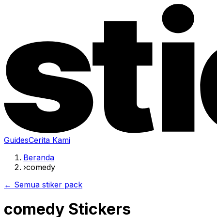
Guides
Cerita Kami
Beranda
›
comedy
← Semua stiker pack
comedy Stickers