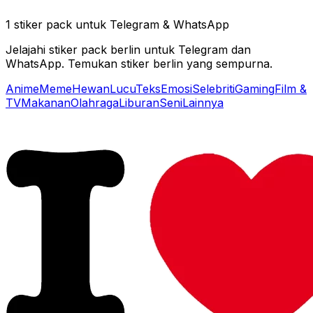
1 stiker pack untuk Telegram & WhatsApp
Jelajahi stiker pack berlin untuk Telegram dan
WhatsApp. Temukan stiker berlin yang sempurna.
Anime
Meme
Hewan
Lucu
Teks
Emosi
Selebriti
Gaming
Film &
TV
Makanan
Olahraga
Liburan
Seni
Lainnya