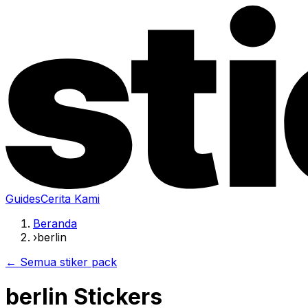
Guides
Cerita Kami
Beranda
›
berlin
← Semua stiker pack
berlin Stickers