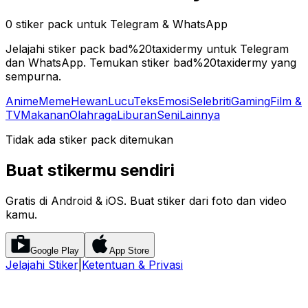
0 stiker pack untuk Telegram & WhatsApp
Jelajahi stiker pack bad%20taxidermy untuk Telegram
dan WhatsApp. Temukan stiker bad%20taxidermy yang
sempurna.
Anime
Meme
Hewan
Lucu
Teks
Emosi
Selebriti
Gaming
Film &
TV
Makanan
Olahraga
Liburan
Seni
Lainnya
Tidak ada stiker pack ditemukan
Buat stikermu sendiri
Gratis di Android & iOS. Buat stiker dari foto dan video
kamu.
Google Play
App Store
Jelajahi Stiker
|
Ketentuan & Privasi