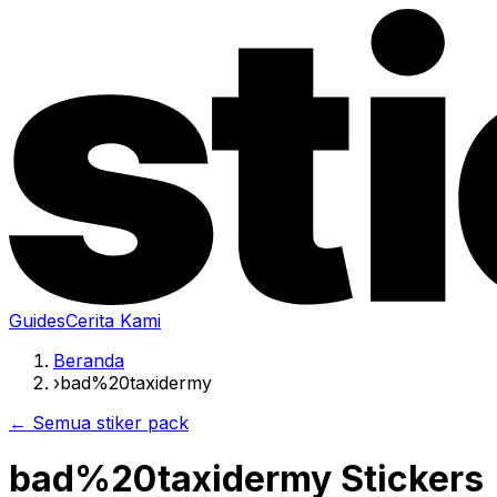
Guides
Cerita Kami
Beranda
›
bad%20taxidermy
← Semua stiker pack
bad%20taxidermy Stickers