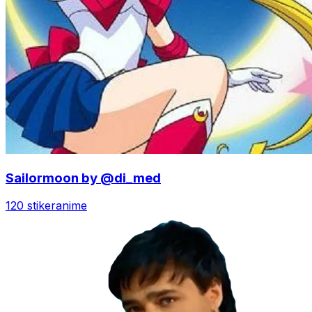
Sailormoon by @di_med
120 stiker
anime