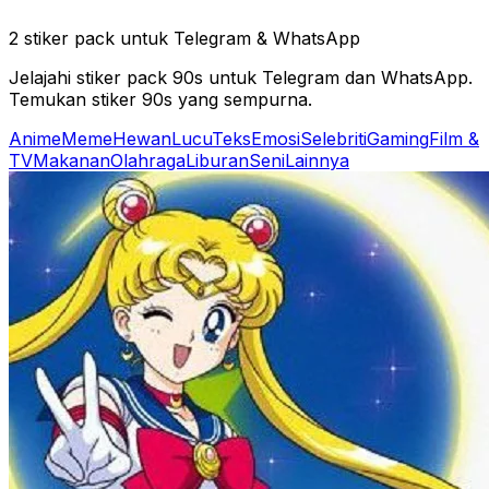
2 stiker pack untuk Telegram & WhatsApp
Jelajahi stiker pack 90s untuk Telegram dan WhatsApp.
Temukan stiker 90s yang sempurna.
Anime
Meme
Hewan
Lucu
Teks
Emosi
Selebriti
Gaming
Film &
TV
Makanan
Olahraga
Liburan
Seni
Lainnya