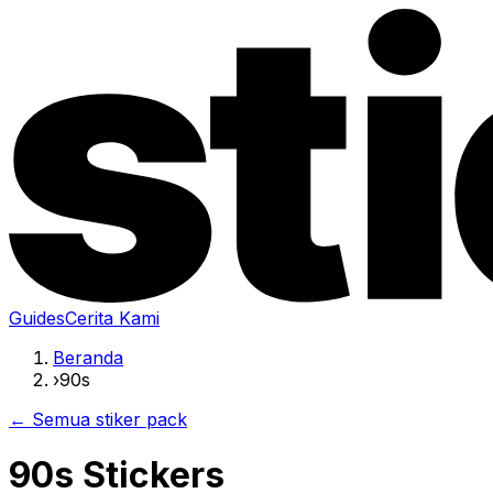
Guides
Cerita Kami
Beranda
›
90s
← Semua stiker pack
90s Stickers