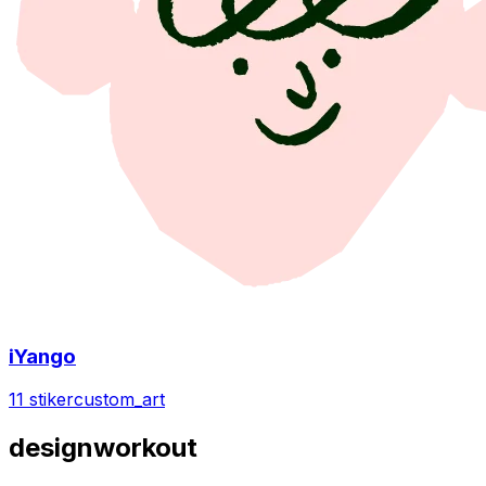
iYango
11 stiker
custom_art
designworkout