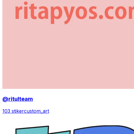
@ritulteam
103 stiker
custom_art