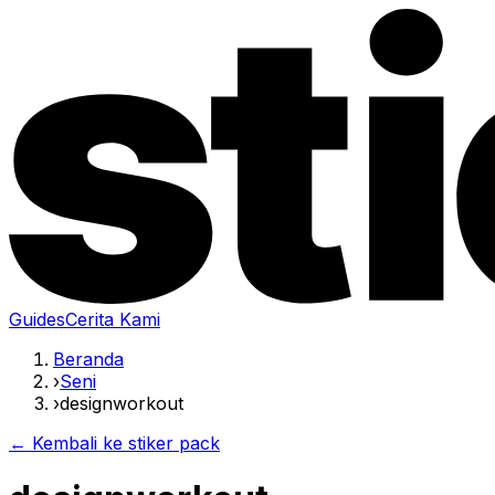
Guides
Cerita Kami
Beranda
›
Seni
›
designworkout
← Kembali ke stiker pack