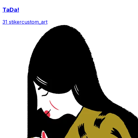
TaDa!
31 stiker
custom_art