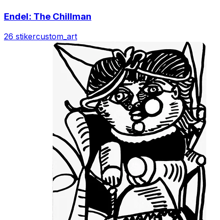
Endel: The Chillman
26 stiker
custom_art