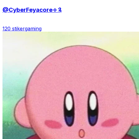
@CyberFeyacore⟢ ༉
120 stiker
gaming