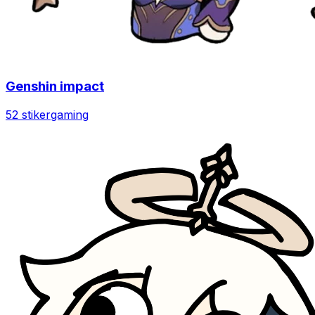
Genshin impact
52 stiker
gaming