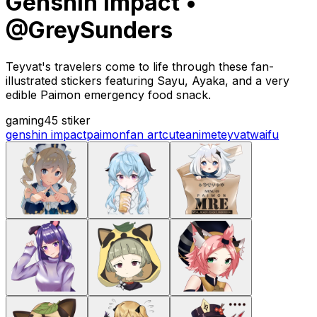
Genshin Impact •
@GreySunders
Teyvat's travelers come to life through these fan-
illustrated stickers featuring Sayu, Ayaka, and a very
edible Paimon emergency food snack.
gaming
45 stiker
genshin impact
paimon
fan art
cute
anime
teyvat
waifu