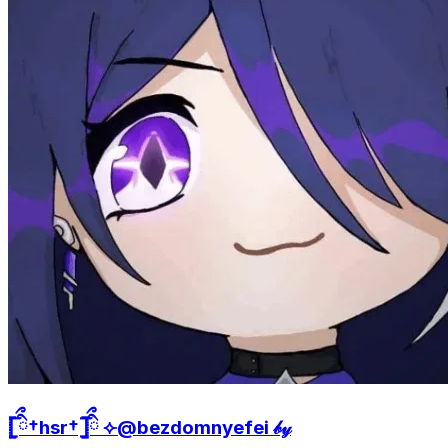
𓊈ིྀ†hsr†𓊉ིྀ ⟣@bezdomnyefei 𝒷𝓎