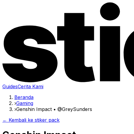
Guides
Cerita Kami
Beranda
›
Gaming
›
Genshin Impact • @GreySunders
← Kembali ke stiker pack