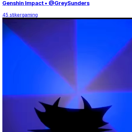
Genshin Impact • @GreySunders
45 stiker
gaming