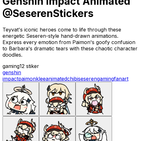
Genshin Impact Animated
@SeserenStickers
Teyvat's iconic heroes come to life through these
energetic Seseren-style hand-drawn animations.
Express every emotion from Paimon's goofy confusion
to Barbara's dramatic tears with these chaotic character
doodles.
gaming
12 stiker
genshin
impact
paimon
klee
animated
chibi
seseren
gaming
fanart