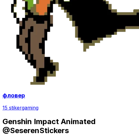
фловер
15 stiker
gaming
Genshin Impact Animated
@SeserenStickers