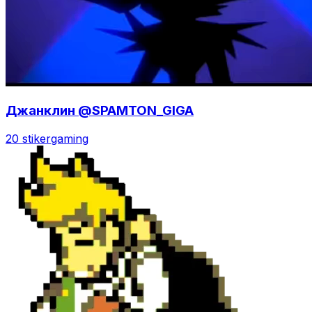
Джанклин @SPAMTON_GIGA
20 stiker
gaming