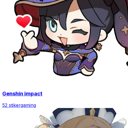
Genshin impact
52 stiker
gaming