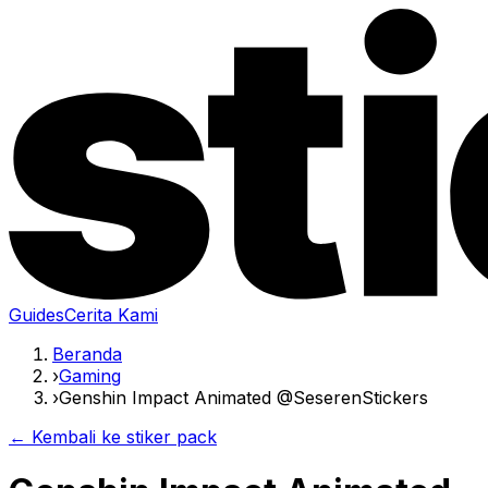
Guides
Cerita Kami
Beranda
›
Gaming
›
Genshin Impact Animated @SeserenStickers
← Kembali ke stiker pack