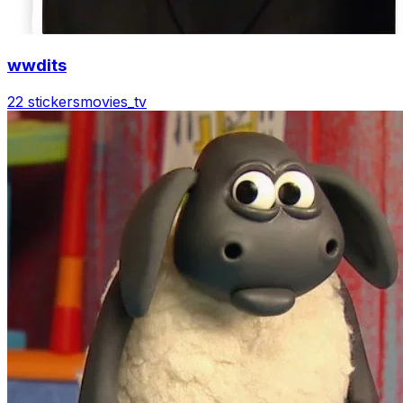
wwdits
22 stickers
movies_tv