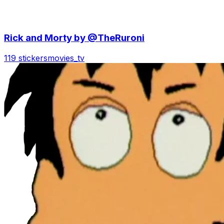
Rick and Morty by @TheRuroni
119 stickers
movies_tv