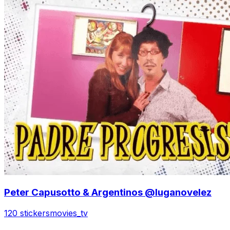
Peter Capusotto & Argentinos @luganovelez
120 stickers
movies_tv