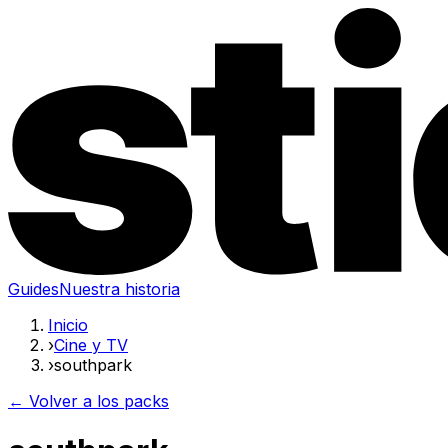
Guides
Nuestra historia
Inicio
›
Cine y TV
›
southpark
← Volver a los packs