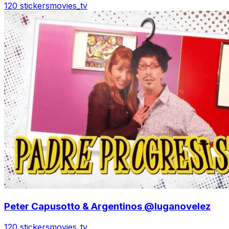
120 stickers
movies_tv
Peter Capusotto & Argentinos @luganovelez
120 stickers
movies_tv