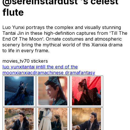
@sereinstardust 's celest
flute
Luo Yunxi portrays the complex and visually stunning
Tantai Jin in these high-definition captures from 'Till The
End Of The Moon'. Ornate costumes and atmospheric
scenery bring the mythical world of this Xianxia drama
to life in every frame.
movies_tv
70 stickers
luo yunxi
tantai jin
till the end of the
moon
xianxia
cdrama
chinese drama
fantasy