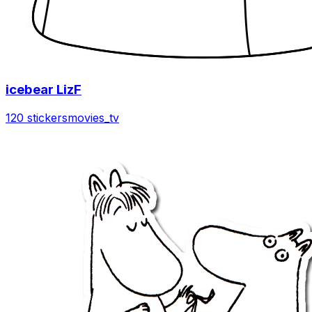
icebear LizF
120 stickers
movies_tv