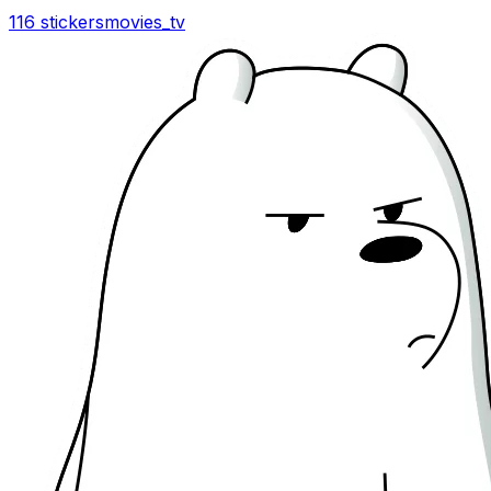
116 stickers
movies_tv