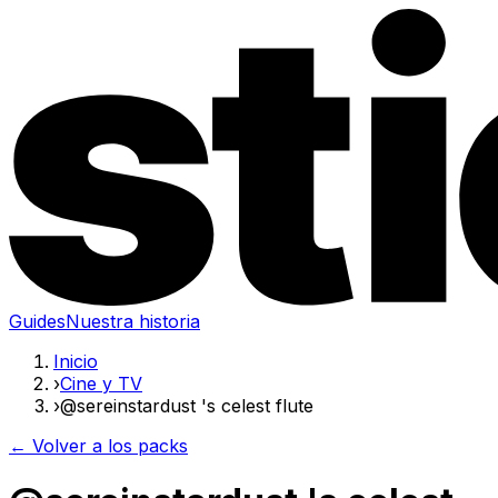
Guides
Nuestra historia
Inicio
›
Cine y TV
›
@sereinstardust 's celest flute
← Volver a los packs