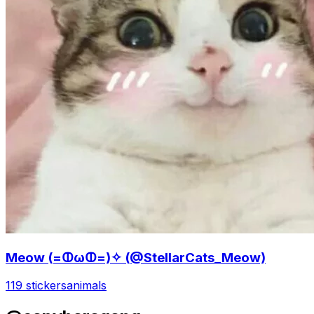
Meow (=ↀωↀ=)✧ (@StellarCats_Meow)
119 stickers
animals