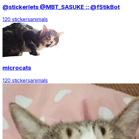
@stickerlets @MBT_SASUKE :: @fStikBot
120 stickers
animals
microcats
120 stickers
animals