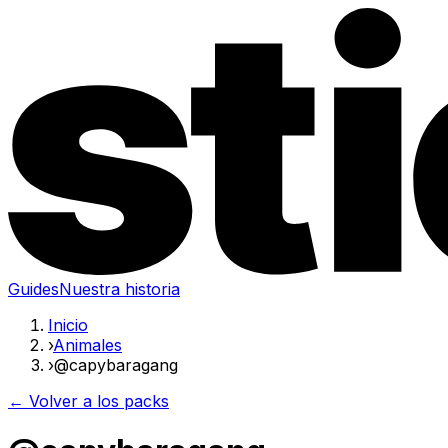
Guides
Nuestra historia
Inicio
›
Animales
›
@capybaragang
← Volver a los packs