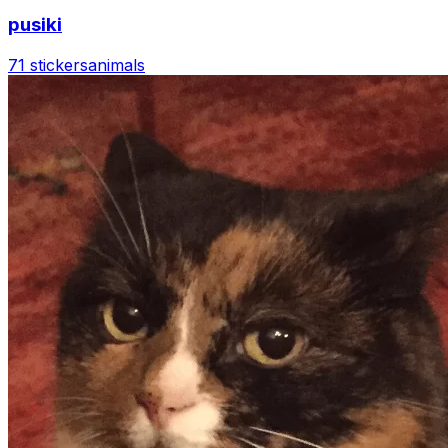
pusiki
71 stickers
animals