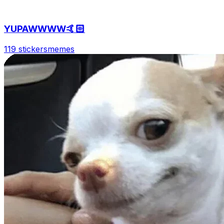
YUPAWWWW🤙🏻
119 stickers
memes