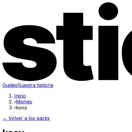
Guides
Nuestra historia
Inicio
›
Memes
›
kooy
← Volver a los packs