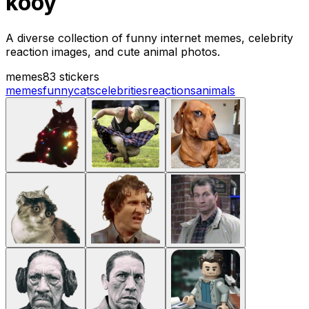
kooy
A diverse collection of funny internet memes, celebrity
reaction images, and cute animal photos.
memes
83 stickers
memes
funny
cats
celebrities
reactions
animals