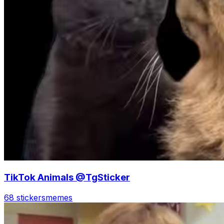
TikTok Animals @TgSticker
68 stickers
memes