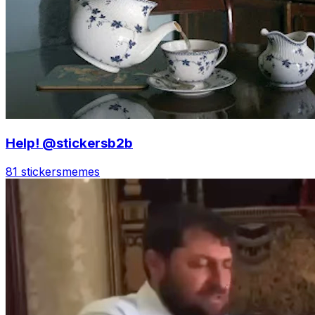
Help! @stickersb2b
81 stickers
memes