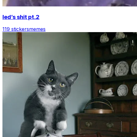
led’s shit pt.2
119 stickers
memes