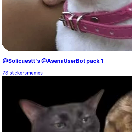
@Solicuestt's @AsenaUserBot pack 1
78 stickers
memes