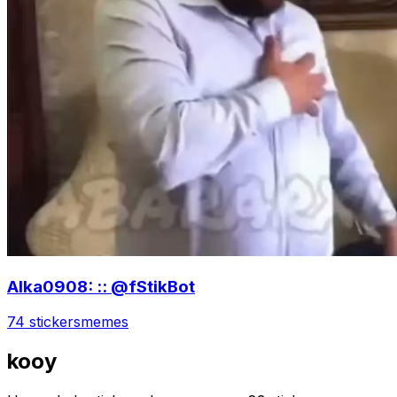
Alka0908: :: @fStikBot
74 stickers
memes
kooy