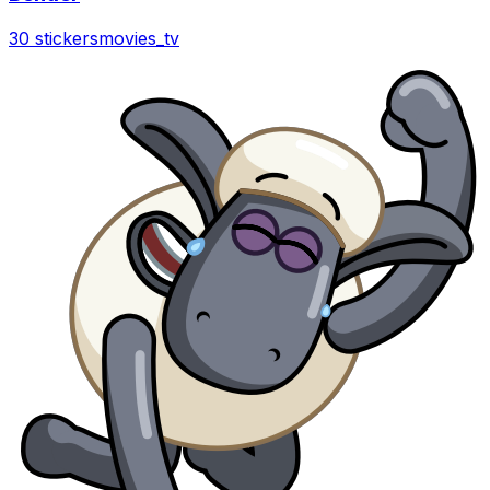
30 stickers
movies_tv