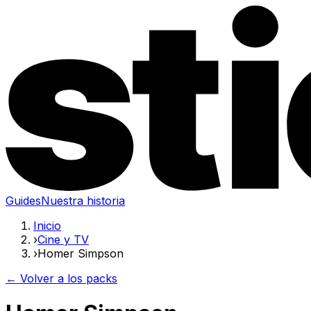
Guides
Nuestra historia
Inicio
›
Cine y TV
›
Homer Simpson
← Volver a los packs