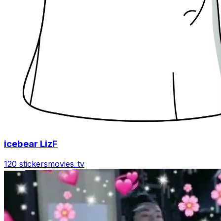
icebear LizF
120 stickers
movies_tv