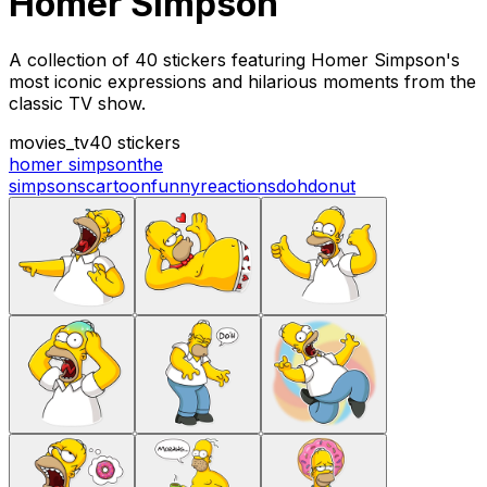
Homer Simpson
A collection of 40 stickers featuring Homer Simpson's
most iconic expressions and hilarious moments from the
classic TV show.
movies_tv
40 stickers
homer simpson
the
simpsons
cartoon
funny
reactions
doh
donut