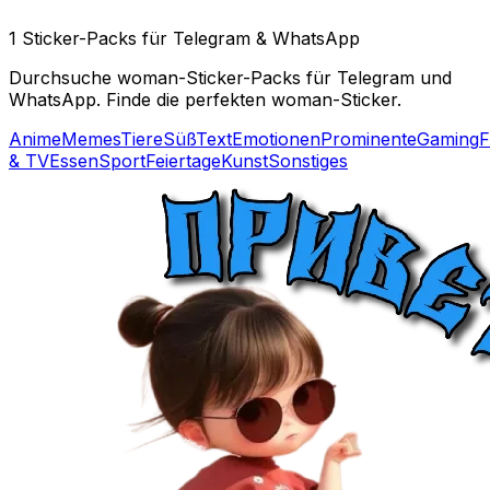
1 Sticker-Packs für Telegram & WhatsApp
Durchsuche woman-Sticker-Packs für Telegram und
WhatsApp. Finde die perfekten woman-Sticker.
Anime
Memes
Tiere
Süß
Text
Emotionen
Prominente
Gaming
F
& TV
Essen
Sport
Feiertage
Kunst
Sonstiges