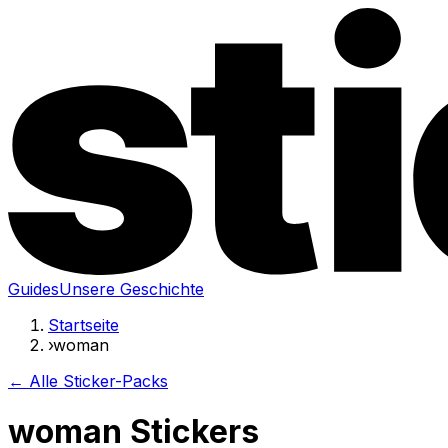
Guides
Unsere Geschichte
Startseite
›
woman
← Alle Sticker-Packs
woman Stickers