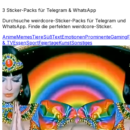
3 Sticker-Packs für Telegram & WhatsApp
Durchsuche weirdcore-Sticker-Packs für Telegram und
WhatsApp. Finde die perfekten weirdcore-Sticker.
Anime
Memes
Tiere
Süß
Text
Emotionen
Prominente
Gaming
F
& TV
Essen
Sport
Feiertage
Kunst
Sonstiges