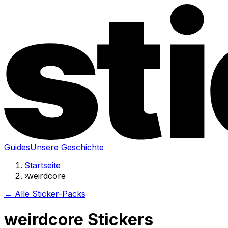
Guides
Unsere Geschichte
Startseite
›
weirdcore
← Alle Sticker-Packs
weirdcore Stickers