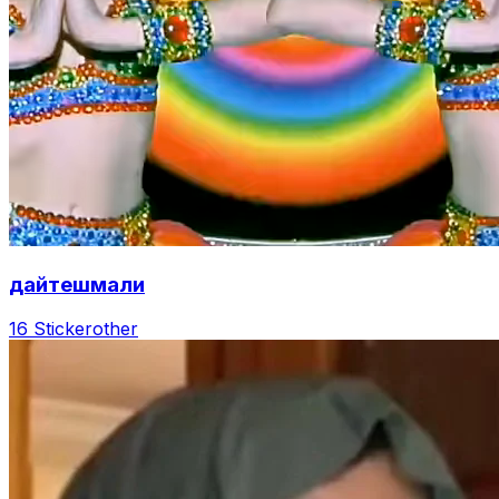
дайтешмали
16 Sticker
other