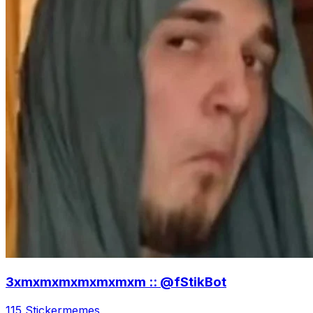
3xmxmxmxmxmxmxm :: @fStikBot
115 Sticker
memes