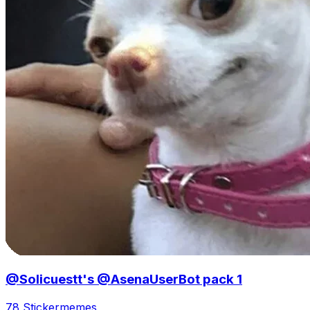
@Solicuestt's @AsenaUserBot pack 1
78 Sticker
memes