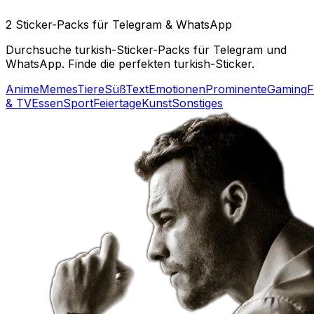
2 Sticker-Packs für Telegram & WhatsApp
Durchsuche turkish-Sticker-Packs für Telegram und
WhatsApp. Finde die perfekten turkish-Sticker.
Anime
Memes
Tiere
Süß
Text
Emotionen
Prominente
Gaming
F
& TV
Essen
Sport
Feiertage
Kunst
Sonstiges