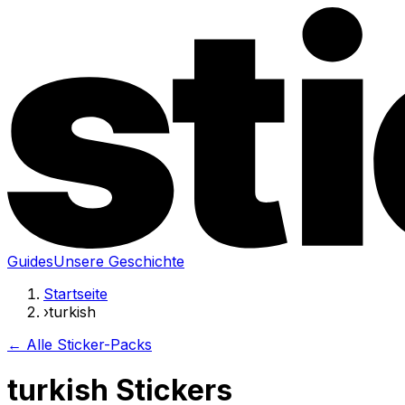
Guides
Unsere Geschichte
Startseite
›
turkish
← Alle Sticker-Packs
turkish Stickers