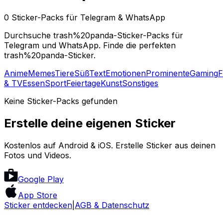
0 Sticker-Packs für Telegram & WhatsApp
Durchsuche trash%20panda-Sticker-Packs für
Telegram und WhatsApp. Finde die perfekten
trash%20panda-Sticker.
Anime
Memes
Tiere
Süß
Text
Emotionen
Prominente
Gaming
F
& TV
Essen
Sport
Feiertage
Kunst
Sonstiges
Keine Sticker-Packs gefunden
Erstelle deine eigenen Sticker
Kostenlos auf Android & iOS. Erstelle Sticker aus deinen
Fotos und Videos.
Google Play
App Store
Sticker entdecken
|
AGB & Datenschutz