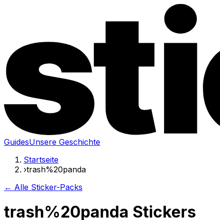
Guides
Unsere Geschichte
Startseite
›
trash%20panda
← Alle Sticker-Packs
trash%20panda Stickers