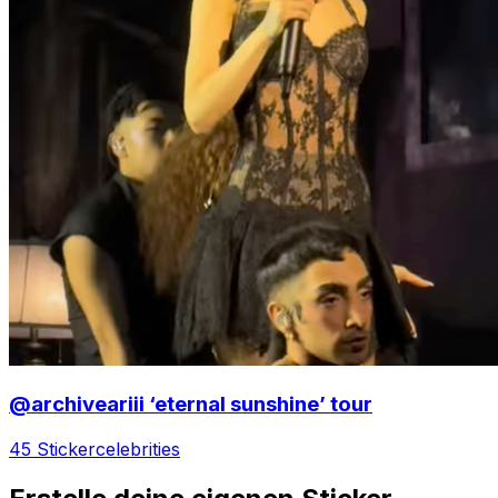
@archiveariii ‘eternal sunshine’ tour
45 Sticker
celebrities