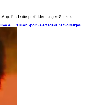
pp. Finde die perfekten singer-Sticker.
ilme & TV
Essen
Sport
Feiertage
Kunst
Sonstiges