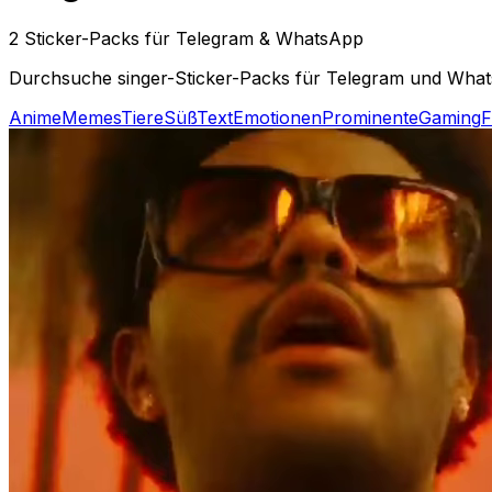
2 Sticker-Packs für Telegram & WhatsApp
Durchsuche singer-Sticker-Packs für Telegram und WhatsA
Anime
Memes
Tiere
Süß
Text
Emotionen
Prominente
Gaming
F