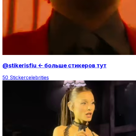
@stikerisfiu <- больше стикеров тут
50 Sticker
celebrities