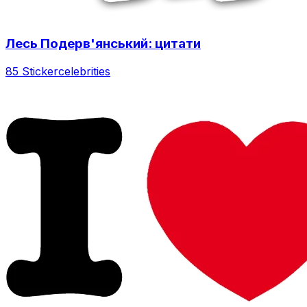
Лесь Подерв'янський: цитати
85 Sticker
celebrities