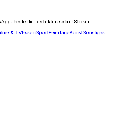
pp. Finde die perfekten satire-Sticker.
ilme & TV
Essen
Sport
Feiertage
Kunst
Sonstiges