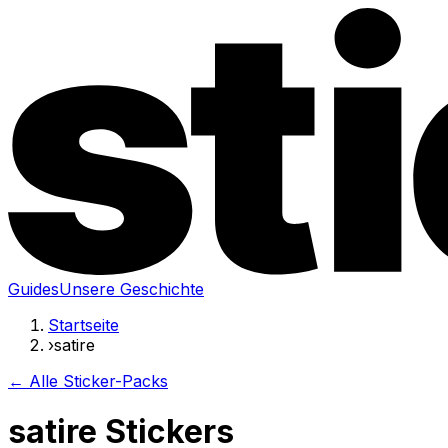
Guides
Unsere Geschichte
Startseite
›
satire
← Alle Sticker-Packs
satire Stickers