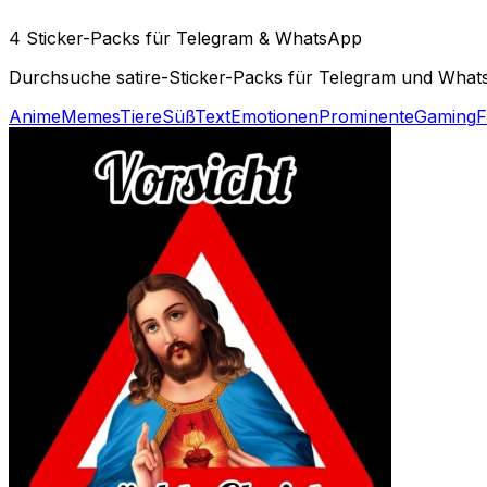
4 Sticker-Packs für Telegram & WhatsApp
Durchsuche satire-Sticker-Packs für Telegram und WhatsA
Anime
Memes
Tiere
Süß
Text
Emotionen
Prominente
Gaming
F