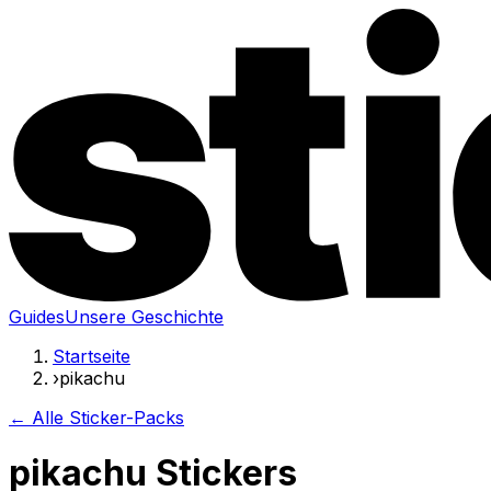
Guides
Unsere Geschichte
Startseite
›
pikachu
← Alle Sticker-Packs
pikachu Stickers