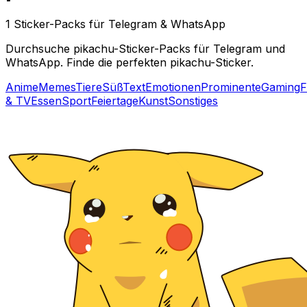
1 Sticker-Packs für Telegram & WhatsApp
Durchsuche pikachu-Sticker-Packs für Telegram und
WhatsApp. Finde die perfekten pikachu-Sticker.
Anime
Memes
Tiere
Süß
Text
Emotionen
Prominente
Gaming
F
& TV
Essen
Sport
Feiertage
Kunst
Sonstiges