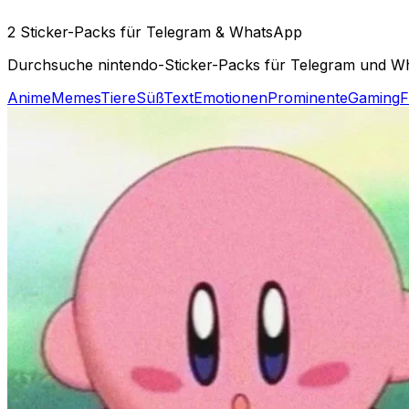
2 Sticker-Packs für Telegram & WhatsApp
Durchsuche nintendo-Sticker-Packs für Telegram und Wha
Anime
Memes
Tiere
Süß
Text
Emotionen
Prominente
Gaming
F