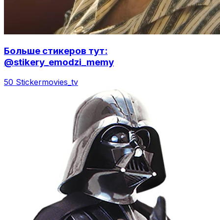
Больше стикеров тут:
@stikery_emodzi_memy
50 Sticker
movies_tv