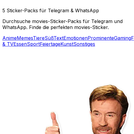
5 Sticker-Packs für Telegram & WhatsApp
Durchsuche movies-Sticker-Packs für Telegram und
WhatsApp. Finde die perfekten movies-Sticker.
Anime
Memes
Tiere
Süß
Text
Emotionen
Prominente
Gaming
F
& TV
Essen
Sport
Feiertage
Kunst
Sonstiges