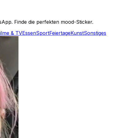
pp. Finde die perfekten mood-Sticker.
ilme & TV
Essen
Sport
Feiertage
Kunst
Sonstiges