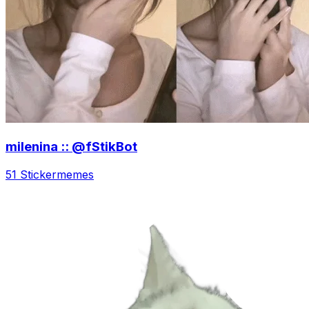
milenina :: @fStikBot
51 Sticker
memes