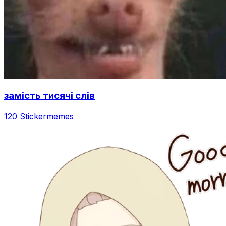
замість тисячі слів
120 Sticker
memes