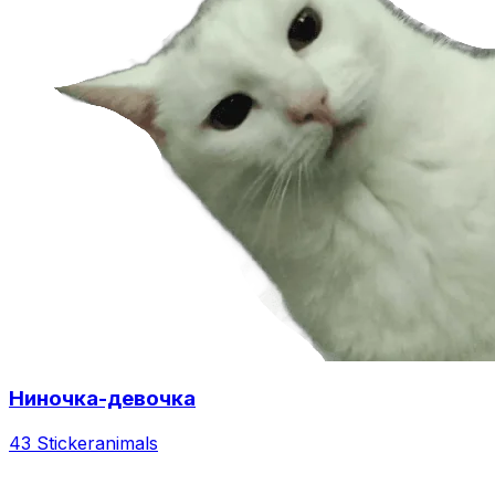
Ниночка-девочка
43 Sticker
animals