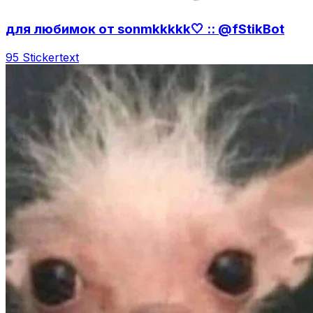
для любимок от sonmkkkkk🤍 :: @fStikBot
95 Sticker
text