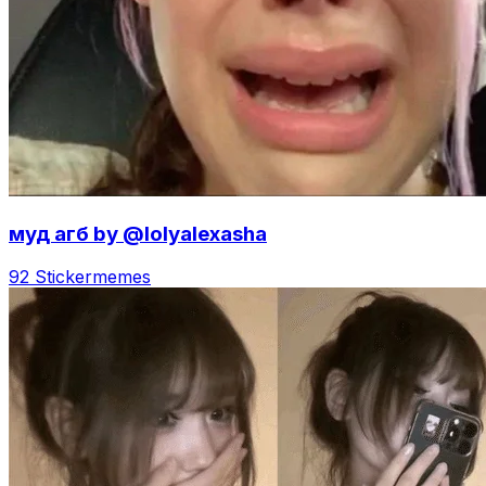
муд агб by @lolyalexasha
92 Sticker
memes