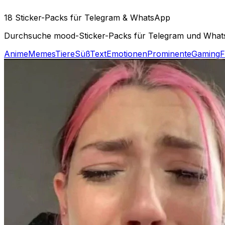
18 Sticker-Packs für Telegram & WhatsApp
Durchsuche mood-Sticker-Packs für Telegram und WhatsA
Anime
Memes
Tiere
Süß
Text
Emotionen
Prominente
Gaming
F