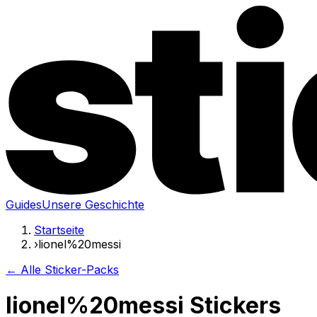
Guides
Unsere Geschichte
Startseite
›
lionel%20messi
← Alle Sticker-Packs
lionel%20messi Stickers