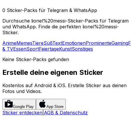
0 Sticker-Packs für Telegram & WhatsApp
Durchsuche lionel%20messi-Sticker-Packs für Telegram
und WhatsApp. Finde die perfekten lionel%20messi-
Sticker.
Anime
Memes
Tiere
Süß
Text
Emotionen
Prominente
Gaming
F
& TV
Essen
Sport
Feiertage
Kunst
Sonstiges
Keine Sticker-Packs gefunden
Erstelle deine eigenen Sticker
Kostenlos auf Android & iOS. Erstelle Sticker aus deinen
Fotos und Videos.
Google Play
App Store
Sticker entdecken
|
AGB & Datenschutz