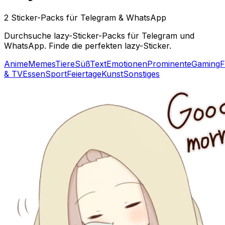
2 Sticker-Packs für Telegram & WhatsApp
Durchsuche lazy-Sticker-Packs für Telegram und
WhatsApp. Finde die perfekten lazy-Sticker.
Anime
Memes
Tiere
Süß
Text
Emotionen
Prominente
Gaming
F
& TV
Essen
Sport
Feiertage
Kunst
Sonstiges