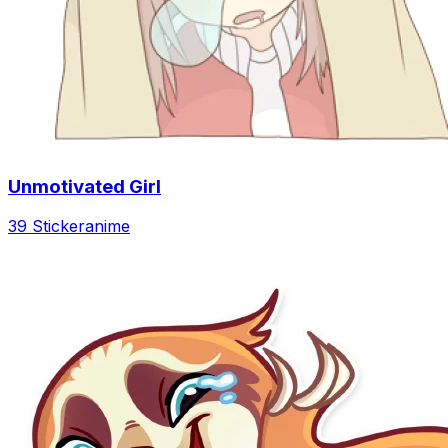
Unmotivated Girl
39 Sticker
anime