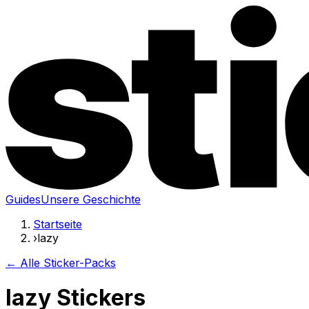
Guides
Unsere Geschichte
Startseite
›
lazy
← Alle Sticker-Packs
lazy Stickers